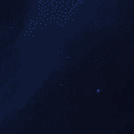
时延
带宽吞吐
数
ms
14.2 TB
1