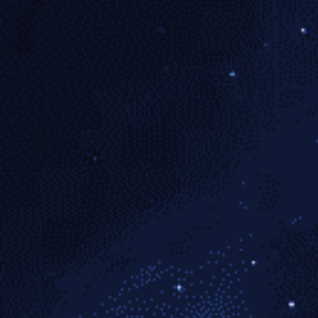
9. 政策更新说明
为保障服务与合规性，本隐私
10. 联系我们
若您在使用过程中对本政策有
邮箱：support@dominicanhe
基于b体育官网登录入