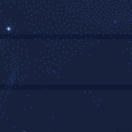
功能服务，我们可能会收集：
像、注册时间、区域偏好等
本、IP 地址、唯一标识符等
习惯、互动偏好等
取的定位信息
完成：
、参与评论、反馈等操作行为
访问日志、设备识别等
如社交平台快捷登录数据