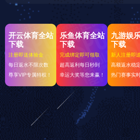
收集的信息将用于以下合法合
向您提供实时赛事数据、赛
优化B体育登录官网-B体育
处理用户反馈与技术问题
在获得授权的前提下发送个
5. 第三方共享与委
本应用不会主动将您的个人信
为实现基础功能，与合规的
在法律法规要求下配合监管
因平台整体变更（如并购、
6. 信息存储与保护