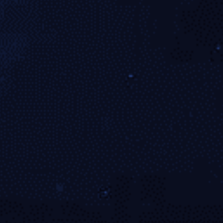
层机制，更是平台运营的基本责
，有效防范多类潜在风险。
我们不仅构建
跨设备安全同步，增强访问防护