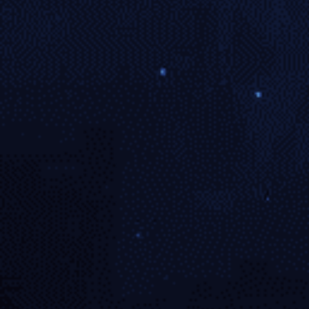
数据安全 全方位防护
在b体育官网登录入口平台，数据防护不仅是底
任。我们从用户访问到操作全流程建立安全通道
多重加密策略，防止数据泄露
AI 风控引擎，监测账户异常行为
B体育登录官网-B体育登录官网(中国)支持