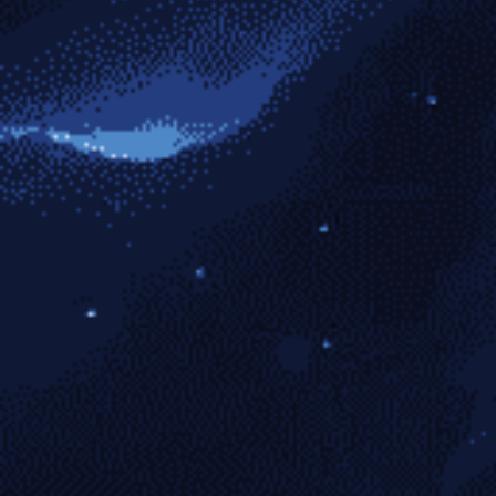
节点覆盖率
响应
98.7%
29
监控覆盖率
92%