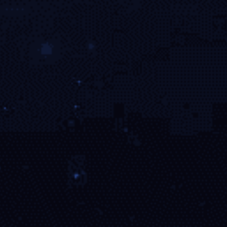
App下载
关于我们
隐私政策
服务协议
网站地图
合作 / 推荐平台
机版、app下载、登录入口、官方网
网登录入口(中国)官方网站欢迎大
时在线服务，第一时间处理各类问
由 b体育官网登录入口 独家提供，版权归属本平台，严禁未授权复制或