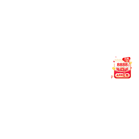
益。他的人气和市场号召力使赞助商纷纷加大投入，
从而进一步壮大球队实力，这也是现代职业体育不可
忽视的一环。
4、未来展望与挑战
尽管已经进入职业生涯第14个年头，但伦纳德依然保
持着良好的身体状态和竞技水平。然而，在未来的发
展中，他仍然面临诸多挑战。其中最大的挑战无疑来
自于伤病的问题。虽然目前状态不错，但如何管理自
己的身体，以及预防潜在伤病，将直接决定他接下来
几年的表现。
其次，在竞争愈发激烈的大环境下，各支球队都在不
断强化阵容，以求争夺冠军。因此，对于倫納德来
说，要持续保持自己目前这种高水平输出，就必须不