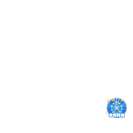
本赛季，教练组特别强调了利用伦纳德进行空间拉
开，以便创造更多空位机会。这一策略取得了显著效
果，不仅提升了他的场均得分，也让其他队员受益匪
浅。随着比赛深入，对手对于这一战术逐渐适应，但
伦纳德凭借灵活性依旧能够找到破绽，从而继续输出
稳定火力。
此外，在关键比赛阶段，教练常常将重任交给他，让
他承担起最后一击的重要职责。这样的信任不仅增加
了他的自信心，也促进了团队凝聚力，使每位队员都
愿意为共同目标努力奋斗。在这种氛围下，伦纳德能
够充分发挥自己的领导才能，引领球队走向胜利。
3、对球队影响与贡献