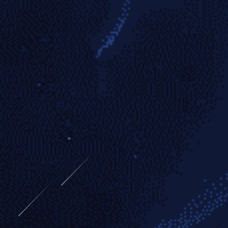
除了得分之外，锡安
板，这对于球队来说
改变比赛节奏。
锡安凭借他的身体素
子争夺位置，用行动诠
着队友们共同拼搏。
更值得注意的是，良
说都是至关重要的一
提供保障。
3、防守端
SZion并不只是一
人防守技术成熟，也