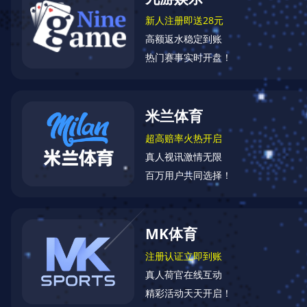
锡安高效发挥却遭
在一场备受瞩目的比赛
中7，贡献21分、5
入分析：首先，锡安
最后，比赛中的关键