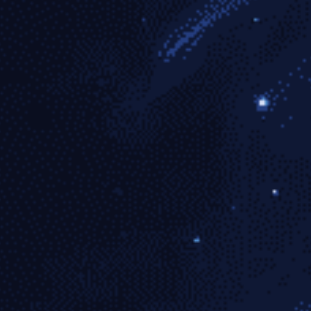
应，用身体阻挡住对
同时，他还具备较强
并配合队友形成合围
会。
SZion这样全方位
动其他队员，无形之
警惕，这是顶级球员
4、关键失
尽管Szion有着令
比分接近时，一些小细
失误，对此我们不能
这样的失误虽然偶尔