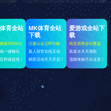
以10投7中的高命中率
投射。这种高效率不仅
阵地战中，锡安都能够
对严密防守时，他仍能
重要分数。这种自信心
己能力的一次挑战，而