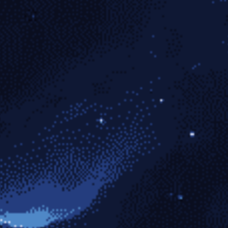
言，不断学习如何应
技水平，这是每位运
SZion需要通过不
状态。同时，也需要
减少类似失误，再创
总结：
SZion本场比赛展
到顶尖水准，仅靠这
不仅考验技术水平，
Total overal
绩。同时，希望其他