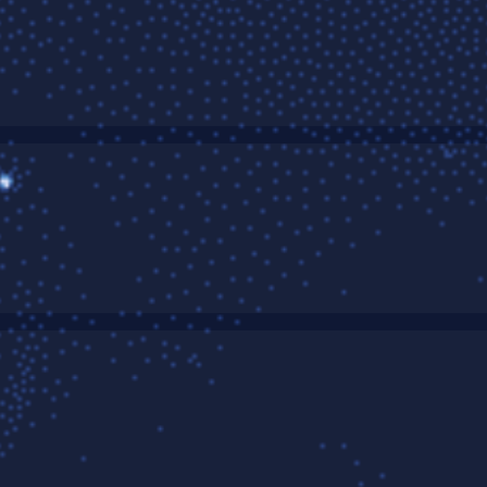
关键失误10投7中罚球9中7贡献
2026-06-06 03:23
112 次阅读
首页
/
体育看点
中，锡安再次展现了他卓越的篮球才能。尽管他在比赛中高效发挥
个篮板和2次盖帽，但关键时刻的失误却让他的表现略显遗憾。本
的高效率得分能力；其次，他在篮板球上的重要作用；第三，他
失误对结果的影响。通过这些方面的探讨，我们将更全面地理解