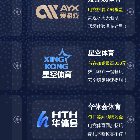
21分5篮板2盖帽
，10投7中、罚球9
文将从四个方面进行深
在防守端的积极贡献；
锡安在这场比赛中的表