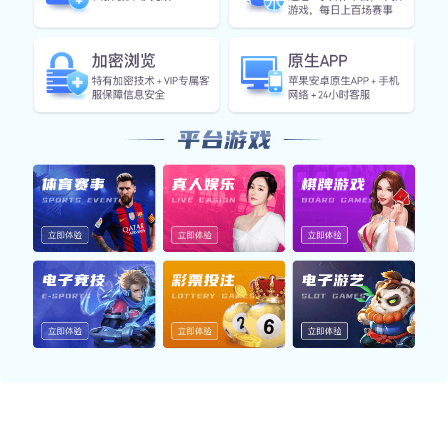
因此，在季后赛中专注于胜负，可以帮助球队建立起
一种积极向上的氛围，这种氛围促使每位成员都以最
佳状态迎接挑战，为最终胜利奠定基础。
2、增强团队凝聚力
卡布提到不再关注对手排名与挑战，其实也是为了增
强球队内部的凝聚力。在季后赛期间，各队之间竞争
非常激烈，如果过度关注外部对手，很可能导致团队
成员间产生不必要的焦虑和分歧。这时候，鼓励队伍
只专注于自身，有助于营造团结一致的良好氛围。
通过统一目标，球队可以更容易形成合力。在这样的
环境下，每个球员都知道自己需要为团队贡献什么，
并且更加乐意相互支持与协作。团队内成员之间信任
感增强，也有助于提高整体表现，在关键时刻互相扶