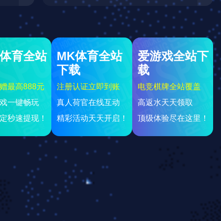
会，并利用自己的快速
出最优决策。此外，拉
往能够保持冷静，不受
的决定可能直接影响比
挥出色。
，为球队创造更多进攻
与皇马交手时，他恰如