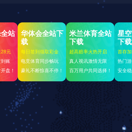
影响四个方面进行深入分析。
德的技术特点
重要前锋，具备出色的速度和灵活性。他可以在场上迅速找到机
。尤其是在面对高强度防守时，他常常能够凭借敏锐的判断力做
实的基本功，无论是传球还是射门，都展现出了较高水平。
什福德在心理素质方面也表现得十分稳健。在关键比赛中，他往
何顶级运动员来说都是至关重要的一点，因为在紧张局势下做出
硬的心理素养，使得他在面对皇马这样的豪门球队时依然能够发
有优秀的团队意识。他能很好地与队友配合，通过跑动制造空间
精神不仅提升了他的个人表现，也增强了整个球队的竞争力。在
势，使得他能够顺利执行那记精彩绝伦的任意球。
进攻战术分析