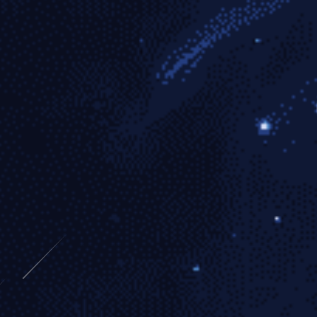
次进军皇马亦显示出
首先，两位选手在踢
与爆发力。但不可否
此，他们均能在关键
其次，在心理层面上
状态；而拉什福德尽
有助于他未来职业生
4、事件影
拉什福德成功打入这
今他们正努力重回巅
力，为后续赛事奠定
此外，此次事件还彰