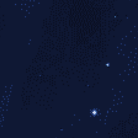
言，任意球是一项极为重要且富有挑战性的技能。在这场对皇马
美的发力方式，将皮球送入网窝，这体现了他对任意球技艺深厚
执行者具备极高技巧与专注度。
球队获得任意球机会时，其布局和执行方案都显得尤为关键。在
选择适合该场景下踢罚的人选，以及针对防守方布置如何实施战
这个重责大任，与队友默契配合，以达到最佳效果。
同位置上的任意球有着不同处理方式。例如，在距离禁区较远的
精确度。显然，此次拉什福德选择了一种兼顾力量与精准的方法
而取得令人瞩目的进球。
较
不得不提及巴萨传奇梅西。他被誉为现代足球史上最伟大的自由
成为许多年轻人的偶像。相比之下，虽然拉什福德尚未达到梅西